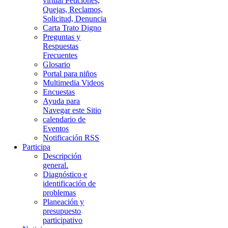
virtual Peticiones,
Quejas, Reclamos,
Solicitud, Denuncia
Carta Trato Digno
Preguntas y
Respuestas
Frecuentes
Glosario
Portal para niños
Multimedia Videos
Encuestas
Ayuda para
Navegar este Sitio
calendario de
Eventos
Notificación RSS
Participa
Descripción
general.
Diagnóstico e
identificación de
problemas
Planeación y
presupuesto
participativo