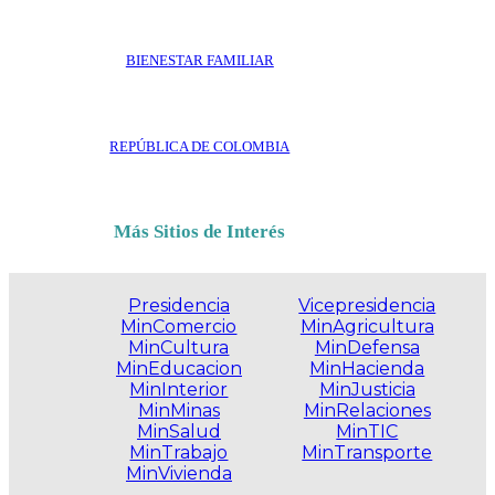
BIENESTAR FAMILIAR
REPÚBLICA DE COLOMBIA
Más Sitios de Interés
Presidencia
Vicepresidencia
MinComercio
MinAgricultura
MinCultura
MinDefensa
MinEducacion
MinHacienda
MinInterior
MinJusticia
MinMinas
MinRelaciones
MinSalud
MinTIC
MinTrabajo
MinTransporte
MinVivienda
.