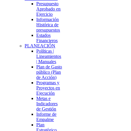
Presupuesto
Aprobado en
Ejercicio
Información
Histórica de
presupuestos
Estados
Financieros
PLANEACIÓN
Políticas |
Lineamientos
| Manuales
Plan de Gasto
público (Plan
de Acción)
Programas y
Proyectos en
Ejecución
Metas e
Indicadores
de Gestión
Informe de
Empalme
Plan
Estratégico