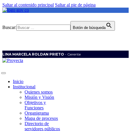
Saltar al contenido principal
Saltar al pie de página
Buscar:
Botón de búsqueda
LINA MARCELA ROLDAN PRIETO
- Gerente
Inicio
Institucional
Quienes somos
Misión y Visión
Objetivos y
Funciones
Organigrama
Mapa de procesos
Directorio de
servidores públicos