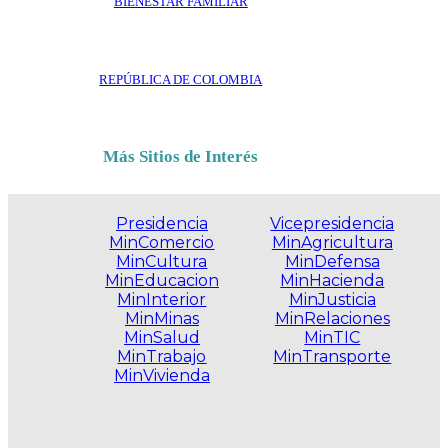
BIENESTAR FAMILIAR
REPÚBLICA DE COLOMBIA
Más Sitios de Interés
Presidencia
Vicepresidencia
MinComercio
MinAgricultura
MinCultura
MinDefensa
MinEducacion
MinHacienda
MinInterior
MinJusticia
MinMinas
MinRelaciones
MinSalud
MinTIC
MinTrabajo
MinTransporte
MinVivienda
.