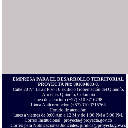
EMPRESA PARA EL DESARROLLO TERRITORIAL
PROYECTA Nit: 801004883-0.
Calle 20 Nº 13-22 Piso 16 Edificio Gobernación del Quindío.
Armenia, Quindío, Colombia
línea de atención
:
(+57) 310 3716798
Línea Anticorrupción ‪(+57) 310 3715763‬
Horario de atención:
lunes a viernes de 8:00 Am a 12 M y de 1:00 PM a 5:00 PM.
Correo Institucional : proyecta@proyecta.gov.co
Correo para Notificaciones Judiciales: juridica@proyecta.gov.co