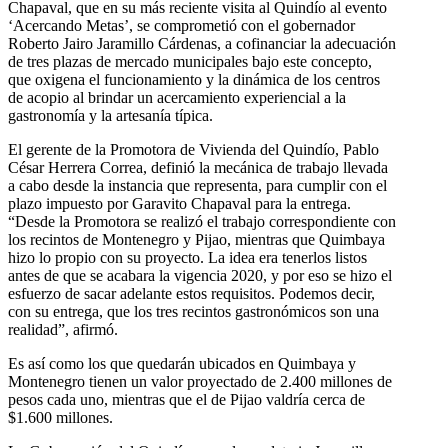
Chapaval, que en su más reciente visita al Quindío al evento
‘Acercando Metas’, se comprometió con el gobernador
Roberto Jairo Jaramillo Cárdenas, a cofinanciar la adecuación
de tres plazas de mercado municipales bajo este concepto,
que oxigena el funcionamiento y la dinámica de los centros
de acopio al brindar un acercamiento experiencial a la
gastronomía y la artesanía típica.
El gerente de la Promotora de Vivienda del Quindío, Pablo
César Herrera Correa, definió la mecánica de trabajo llevada
a cabo desde la instancia que representa, para cumplir con el
plazo impuesto por Garavito Chapaval para la entrega.
“Desde la Promotora se realizó el trabajo correspondiente con
los recintos de Montenegro y Pijao, mientras que Quimbaya
hizo lo propio con su proyecto. La idea era tenerlos listos
antes de que se acabara la vigencia 2020, y por eso se hizo el
esfuerzo de sacar adelante estos requisitos. Podemos decir,
con su entrega, que los tres recintos gastronómicos son una
realidad”, afirmó.
Es así como los que quedarán ubicados en Quimbaya y
Montenegro tienen un valor proyectado de 2.400 millones de
pesos cada uno, mientras que el de Pijao valdría cerca de
$1.600 millones.