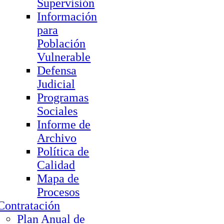
Supervisión
Información
para
Población
Vulnerable
Defensa
Judicial
Programas
Sociales
Informe de
Archivo
Política de
Calidad
Mapa de
Procesos
Contratación
Plan Anual de