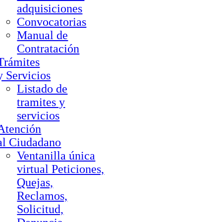
adquisiciones
Convocatorias
Manual de
Contratación
Trámites
y Servicios
Listado de
tramites y
servicios
Atención
al Ciudadano
Ventanilla única
virtual Peticiones,
Quejas,
Reclamos,
Solicitud,