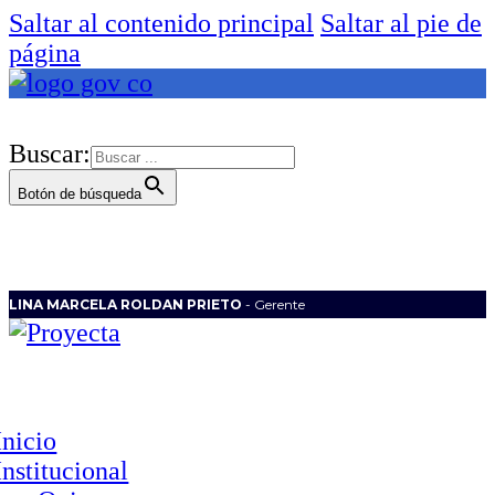
Saltar al contenido principal
Saltar al pie de
página
Buscar:
Botón de búsqueda
LINA MARCELA ROLDAN PRIETO
- Gerente
Inicio
Institucional