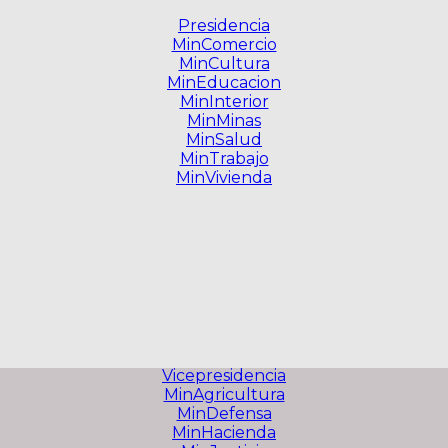
Presidencia
MinComercio
MinCultura
MinEducacion
MinInterior
MinMinas
MinSalud
MinTrabajo
MinVivienda
Vicepresidencia
MinAgricultura
MinDefensa
MinHacienda