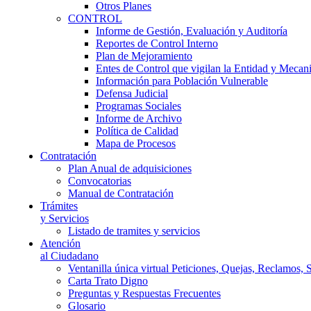
Otros Planes
CONTROL
Informe de Gestión, Evaluación y Auditoría
Reportes de Control Interno
Plan de Mejoramiento
Entes de Control que vigilan la Entidad y Mecan
Información para Población Vulnerable
Defensa Judicial
Programas Sociales
Informe de Archivo
Política de Calidad
Mapa de Procesos
Contratación
Plan Anual de adquisiciones
Convocatorias
Manual de Contratación
Trámites
y Servicios
Listado de tramites y servicios
Atención
al Ciudadano
Ventanilla única virtual Peticiones, Quejas, Reclamos, 
Carta Trato Digno
Preguntas y Respuestas Frecuentes
Glosario