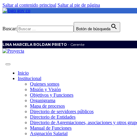
Saltar al contenido principal
Saltar al pie de página
Buscar:
Botón de búsqueda
LINA MARCELA ROLDAN PRIETO
- Gerente
Inicio
Institucional
Quienes somos
Misión y Visión
Objetivos y Funciones
Organigrama
Mapa de procesos
Directorio de servidores públicos
Directorio de Entidades
Directorio de Agremiaciones, asociaciones y otros grupo
Manual de Funciones
Asignación Salarial