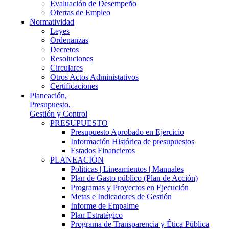
Evaluación de Desempeño
Ofertas de Empleo
Normatividad
Leyes
Ordenanzas
Decretos
Resoluciones
Circulares
Otros Actos Administativos
Certificaciones
Planeación,
Presupuesto,
Gestión y Control
PRESUPUESTO
Presupuesto Aprobado en Ejercicio
Información Histórica de presupuestos
Estados Financieros
PLANEACIÓN
Políticas | Lineamientos | Manuales
Plan de Gasto público (Plan de Acción)
Programas y Proyectos en Ejecución
Metas e Indicadores de Gestión
Informe de Empalme
Plan Estratégico
Programa de Transparencia y Ética Pública