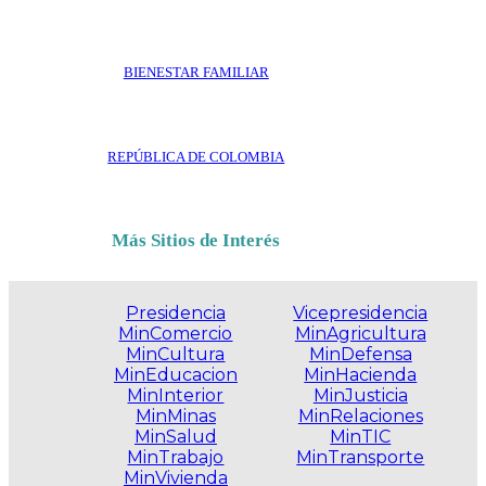
BIENESTAR FAMILIAR
REPÚBLICA DE COLOMBIA
Más Sitios de Interés
Presidencia
Vicepresidencia
MinComercio
MinAgricultura
MinCultura
MinDefensa
MinEducacion
MinHacienda
MinInterior
MinJusticia
MinMinas
MinRelaciones
MinSalud
MinTIC
MinTrabajo
MinTransporte
MinVivienda
.