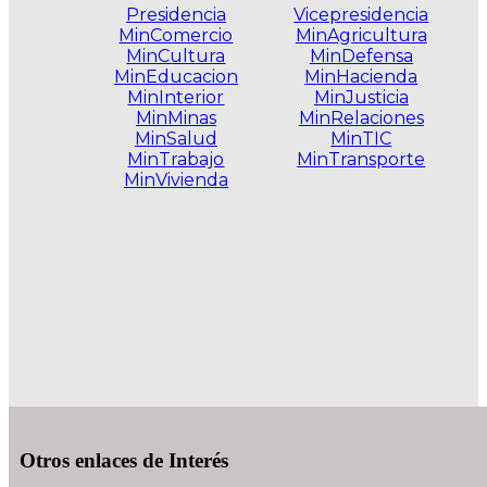
Presidencia
Vicepresidencia
MinComercio
MinAgricultura
MinCultura
MinDefensa
MinEducacion
MinHacienda
MinInterior
MinJusticia
MinMinas
MinRelaciones
MinSalud
MinTIC
MinTrabajo
MinTransporte
MinVivienda
.
Otros enlaces de Interés