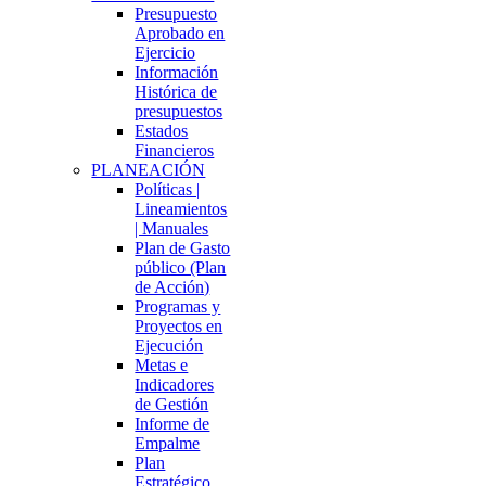
Presupuesto
Aprobado en
Ejercicio
Información
Histórica de
presupuestos
Estados
Financieros
PLANEACIÓN
Políticas |
Lineamientos
| Manuales
Plan de Gasto
público (Plan
de Acción)
Programas y
Proyectos en
Ejecución
Metas e
Indicadores
de Gestión
Informe de
Empalme
Plan
Estratégico