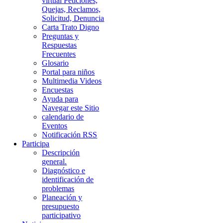
virtual Peticiones,
Quejas, Reclamos,
Solicitud, Denuncia
Carta Trato Digno
Preguntas y
Respuestas
Frecuentes
Glosario
Portal para niños
Multimedia Videos
Encuestas
Ayuda para
Navegar este Sitio
calendario de
Eventos
Notificación RSS
Participa
Descripción
general.
Diagnóstico e
identificación de
problemas
Planeación y
presupuesto
participativo