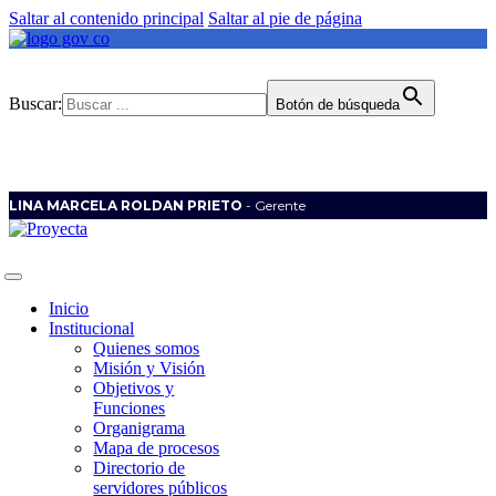
Saltar al contenido principal
Saltar al pie de página
Buscar:
Botón de búsqueda
LINA MARCELA ROLDAN PRIETO
- Gerente
Inicio
Institucional
Quienes somos
Misión y Visión
Objetivos y
Funciones
Organigrama
Mapa de procesos
Directorio de
servidores públicos