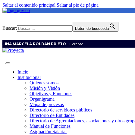
Saltar al contenido principal
Saltar al pie de página
Buscar:
Botón de búsqueda
LINA MARCELA ROLDAN PRIETO
- Gerente
Inicio
Institucional
Quienes somos
Misión y Visión
Objetivos y Funciones
Organigrama
Mapa de procesos
Directorio de servidores públicos
Directorio de Entidades
Directorio de Agremiaciones, asociaciones y otros grupo
Manual de Funciones
Asignación Salarial