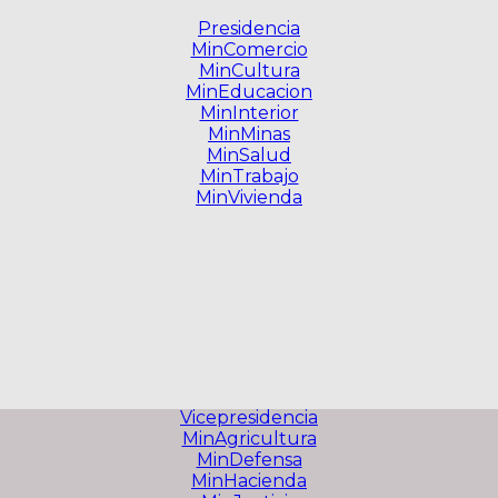
Presidencia
MinComercio
MinCultura
MinEducacion
MinInterior
MinMinas
MinSalud
MinTrabajo
MinVivienda
Vicepresidencia
MinAgricultura
MinDefensa
MinHacienda