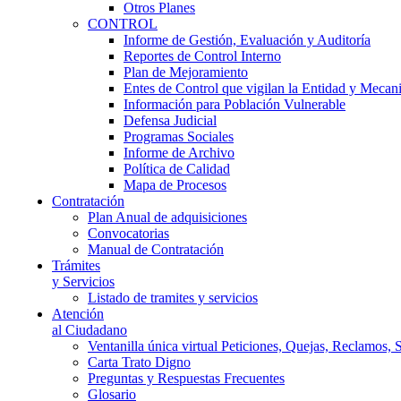
Otros Planes
CONTROL
Informe de Gestión, Evaluación y Auditoría
Reportes de Control Interno
Plan de Mejoramiento
Entes de Control que vigilan la Entidad y Mecan
Información para Población Vulnerable
Defensa Judicial
Programas Sociales
Informe de Archivo
Política de Calidad
Mapa de Procesos
Contratación
Plan Anual de adquisiciones
Convocatorias
Manual de Contratación
Trámites
y Servicios
Listado de tramites y servicios
Atención
al Ciudadano
Ventanilla única virtual Peticiones, Quejas, Reclamos, 
Carta Trato Digno
Preguntas y Respuestas Frecuentes
Glosario