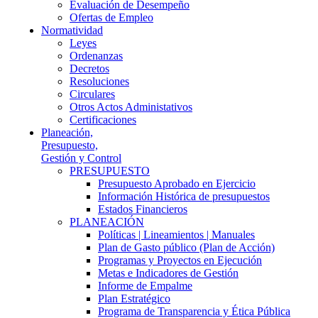
Evaluación de Desempeño
Ofertas de Empleo
Normatividad
Leyes
Ordenanzas
Decretos
Resoluciones
Circulares
Otros Actos Administativos
Certificaciones
Planeación,
Presupuesto,
Gestión y Control
PRESUPUESTO
Presupuesto Aprobado en Ejercicio
Información Histórica de presupuestos
Estados Financieros
PLANEACIÓN
Políticas | Lineamientos | Manuales
Plan de Gasto público (Plan de Acción)
Programas y Proyectos en Ejecución
Metas e Indicadores de Gestión
Informe de Empalme
Plan Estratégico
Programa de Transparencia y Ética Pública