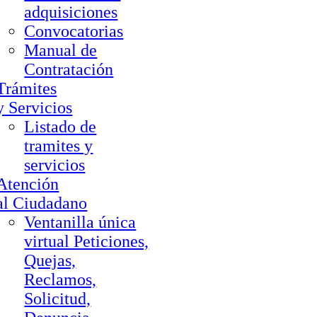
adquisiciones
Convocatorias
Manual de
Contratación
Trámites
y Servicios
Listado de
tramites y
servicios
Atención
al Ciudadano
Ventanilla única
virtual Peticiones,
Quejas,
Reclamos,
Solicitud,