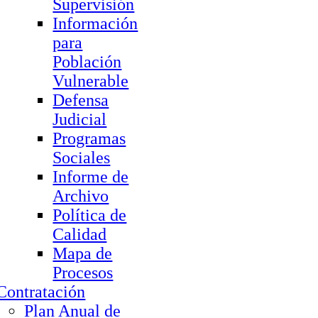
Supervisión
Información
para
Población
Vulnerable
Defensa
Judicial
Programas
Sociales
Informe de
Archivo
Política de
Calidad
Mapa de
Procesos
Contratación
Plan Anual de