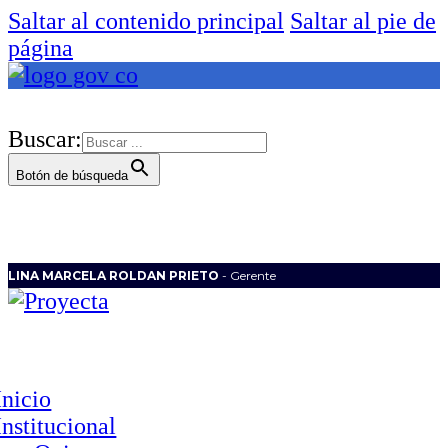
Saltar al contenido principal
Saltar al pie de
página
Buscar:
Botón de búsqueda
LINA MARCELA ROLDAN PRIETO
- Gerente
Inicio
Institucional