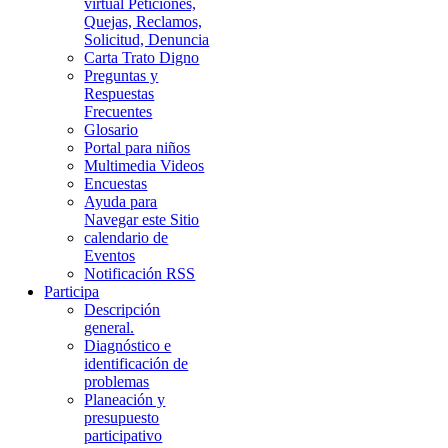
virtual Peticiones,
Quejas, Reclamos,
Solicitud, Denuncia
Carta Trato Digno
Preguntas y
Respuestas
Frecuentes
Glosario
Portal para niños
Multimedia Videos
Encuestas
Ayuda para
Navegar este Sitio
calendario de
Eventos
Notificación RSS
Participa
Descripción
general.
Diagnóstico e
identificación de
problemas
Planeación y
presupuesto
participativo