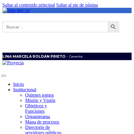
Saltar al contenido principal
Saltar al pie de página
Botón de búsqueda
Buscar:
LINA MARCELA ROLDAN PRIETO
- Gerente
Inicio
Institucional
Quienes somos
Misión y Visión
Objetivos y
Funciones
Organigrama
Mapa de procesos
Directorio de
servidores públicos