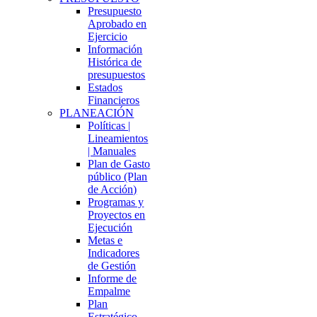
Presupuesto
Aprobado en
Ejercicio
Información
Histórica de
presupuestos
Estados
Financieros
PLANEACIÓN
Políticas |
Lineamientos
| Manuales
Plan de Gasto
público (Plan
de Acción)
Programas y
Proyectos en
Ejecución
Metas e
Indicadores
de Gestión
Informe de
Empalme
Plan
Estratégico