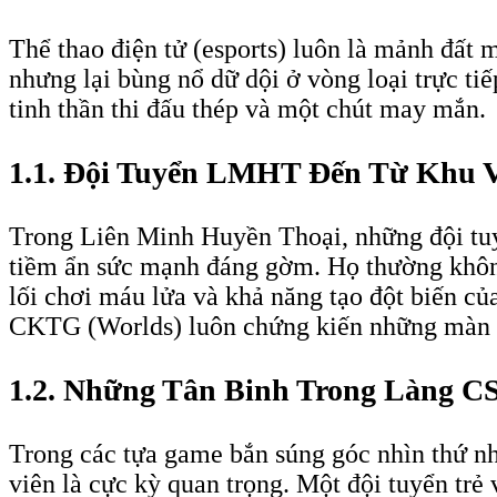
Thể thao điện tử (esports) luôn là mảnh đất
nhưng lại bùng nổ dữ dội ở vòng loại trực ti
tinh thần thi đấu thép và một chút may mắn.
1.1. Đội Tuyển LMHT Đến Từ Khu 
Trong Liên Minh Huyền Thoại, những đội t
tiềm ẩn sức mạnh đáng gờm. Họ thường khôn
lối chơi máu lửa và khả năng tạo đột biến củ
CKTG (Worlds) luôn chứng kiến những màn tr
1.2. Những Tân Binh Trong Làng C
Trong các tựa game bắn súng góc nhìn thứ nh
viên là cực kỳ quan trọng. Một đội tuyển trẻ