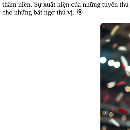
thâm niên. Sự xuất hiện của những tuyển thủ t
cho những bất ngờ thú vị. 🎯