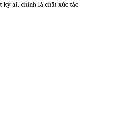
 kỳ ai, chính là chất xúc tác