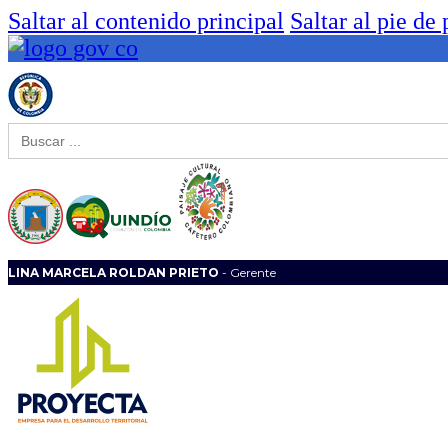
Saltar al contenido principal
Saltar al pie de
Buscar:
LINA MARCELA ROLDAN PRIETO
- Gerente