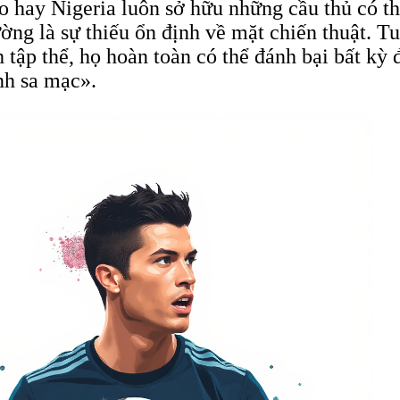
 hay Nigeria luôn sở hữu những cầu thủ có thể
ờng là sự thiếu ổn định về mặt chiến thuật. T
h tập thể, họ hoàn toàn có thể đánh bại bất kỳ
nh sa mạc».