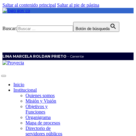
Saltar al contenido principal
Saltar al pie de página
Buscar:
Botón de búsqueda
LINA MARCELA ROLDAN PRIETO
- Gerente
Inicio
Institucional
Quienes somos
Misión y Visión
Objetivos y
Funciones
Organigrama
Mapa de procesos
Directorio de
servidores públicos