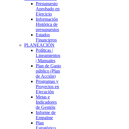
Presupuesto
Aprobado en
Ejercicio
Información
Histórica de
presupuestos
Estados
Financieros
PLANEACIÓN
Políticas |
Lineamientos
| Manuales
Plan de Gasto
público (Plan
de Acción)
Programas y
Proyectos en
Ejecución
Metas e
Indicadores
de Gestión
Informe de
Empalme
Plan
Estratégico