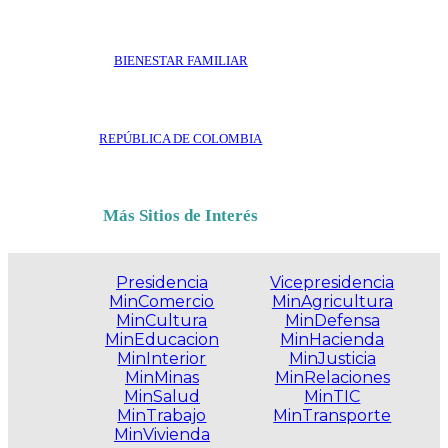
BIENESTAR FAMILIAR
REPÚBLICA DE COLOMBIA
Más Sitios de Interés
Presidencia
Vicepresidencia
MinComercio
MinAgricultura
MinCultura
MinDefensa
MinEducacion
MinHacienda
MinInterior
MinJusticia
MinMinas
MinRelaciones
MinSalud
MinTIC
MinTrabajo
MinTransporte
MinVivienda
.