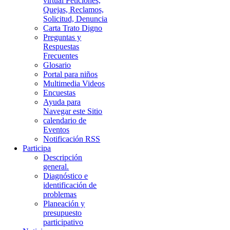
virtual Peticiones,
Quejas, Reclamos,
Solicitud, Denuncia
Carta Trato Digno
Preguntas y
Respuestas
Frecuentes
Glosario
Portal para niños
Multimedia Videos
Encuestas
Ayuda para
Navegar este Sitio
calendario de
Eventos
Notificación RSS
Participa
Descripción
general.
Diagnóstico e
identificación de
problemas
Planeación y
presupuesto
participativo